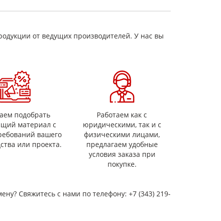
ия, печей, рекуператоров,
ностей (огнезащита стен около печей и
),
родукции от ведущих производителей. У нас вы
ых матов,
пыли на металлургических комбинатах,
аем подобрать
Работаем как с
ящий материал с
юридическими, так и с
ребований вашего
физическими лицами,
ства или проекта.
предлагаем удобные
условия заказа при
покупке.
мену? Свяжитесь с нами по телефону: +7 (343) 219-