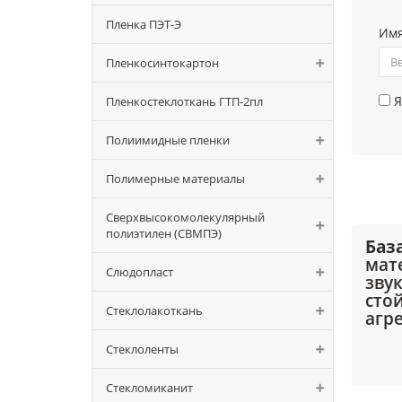
Пленка ПЭТ-Э
Им
Пленкосинтокартон
Я
Пленкостеклоткань ГТП-2пл
Полиимидные пленки
Полимерные материалы
Сверхвысокомолекулярный
полиэтилен (СВМПЭ)
Баз
мат
Слюдопласт
зву
сто
Стеклолакоткань
агр
Стеклоленты
При
Стекломиканит