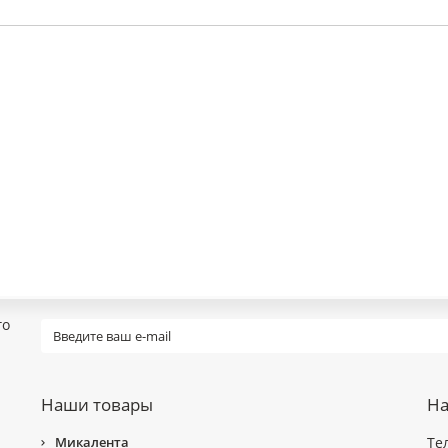
го
Наши товары
На
Микалента
Те