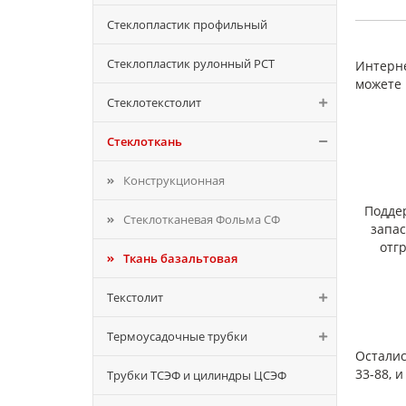
Стеклопластик профильный
Стеклопластик рулонный РСТ
Интерне
можете 
Стеклотекстолит
Стеклоткань
Конструкционная
Подде
Стеклотканевая Фольма СФ
запа
отг
Ткань базальтовая
Текстолит
Термоусадочные трубки
Осталис
33-88, 
Трубки ТСЭФ и цилиндры ЦСЭФ