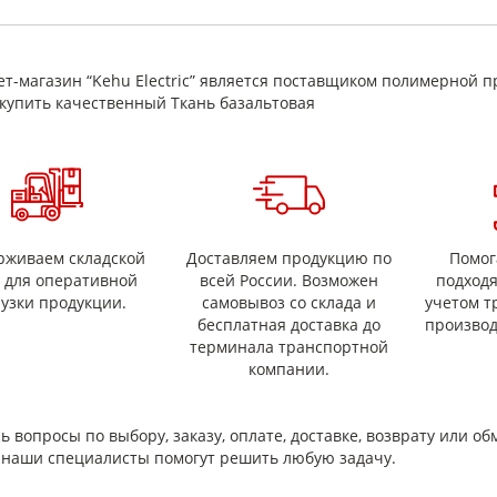
штор, огнезащитной одежды
в качестве теплоизоляции промышленного оборудован
трубопроводов, турбин и защиты иных горячих поверх
каминов, защита перекрытий от горячих труб и прочее
т-магазин “Kehu Electric” является поставщиком полимерной п
купить качественный Ткань базальтовая
в качестве обкладки (оболочки) для теплоизоляционн
в качестве фильтра для очистки отходящих газов от 
в производстве композиционных материалов.
рживаем складской
Доставляем продукцию по
Помог
с для оперативной
всей России. Возможен
подход
рузки продукции.
самовывоз со склада и
учетом т
бесплатная доставка до
производ
терминала транспортной
компании.
ь вопросы по выбору, заказу, оплате, доставке, возврату или об
и наши специалисты помогут решить любую задачу.