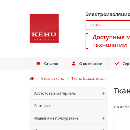
Электроизоляци
Доступные 
технологии
Каталог
О компании
Сер
Стеклоткань
Ткань базальтовая
Тка
Асбестовые материалы
Гетинакс
По алф
Изделия из полиуретана