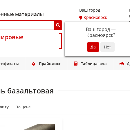
Ваш город
онные материалы
Красноярск
Ваш город —
Красноярск
?
мировые
тификаты
Прайс-лист
Таблица веса
Д
нь базальтовая
авиту
По цене