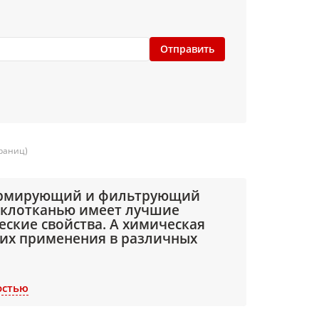
Отправить
траниц)
армирующий и фильтрующий
теклотканью имеет лучшие
ские свойства. А химическая
 их применения в различных
остью
 работ, для изготовления огнеупорных