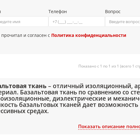
я
Телефон
Вопрос
 прочитал и согласен с
Политика конфиденциальности
Показано с 1 по 1 из 1 (всего 1 с
альтовая ткань
– отличный изоляционный, 
ериал. Базальтовая ткань по сравнению со с
коизоляционные, диэлектрические и механиче
йкость базальтовых тканей дает возможность
ессивных средах.
Показать описание полн
меняется:
в качестве термоизоляции при проведении сварочных