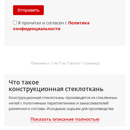
Отправить
Я прочитал и согласен с
Политика
конфиденциальности
Показано с 1 по 7 из 7 (всего 1 страниц)
Что такое
конструкционная стеклоткань
Конструкционная стеклоткань производятся из стеклянных
нитей с полотняным переплетением и замасливателей
различного состава. Исходным сырьем для производства
стеклянных нитей является стекловолокно, получаемое из
Показать описание полностью
жидкого термически обработанного стекла со
специальными добавками. Стеклянные нити