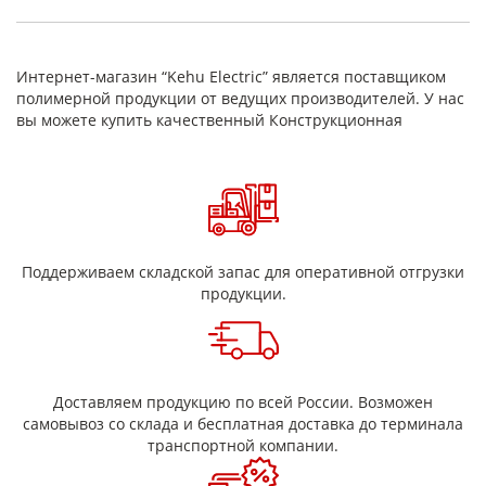
стеклотканей
Стеклоткань обладает:
Интернет-магазин “Kehu Electric” является поставщиком
гибкостью (она позволяет стеклоткани гнуться не
полимерной продукции от ведущих производителей. У нас
повреждаясь и не разбиваясь,как стекло);
вы можете купить качественный Конструкционная
низкой теплопроводностью;
высокой прочностью;
хорошими диэлектрическими показателями;
высокой стойкостью к агрессивным средам;
высокой теплостойкостью (стеклоткань не горит);
стеклоткань нетоксична (она не выделяет никаких
вредных веществ, загрязняющих окружающее
пространство);
Поддерживаем складской запас для оперативной отгрузки
не взаимодействуют с агрессивными средами
продукции.
(стеклоткань абсолютно инертна).
Материал выпускается в рулонах шириной 1 м, длиной 150-
250 м. Они упакованы в специальные тканевые или
полиэтиленовые мешки с фирменной маркировкой.
Доставляем продукцию по всей России. Возможен
Технические характеристики
самовывоз со склада и бесплатная доставка до терминала
стеклоткани Т-10
транспортной компании.
Толщина, мм
0,25±0,02