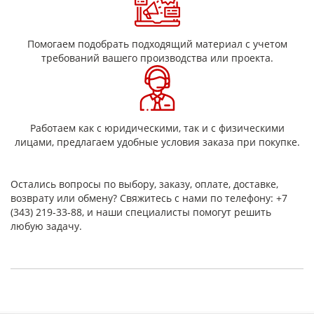
Поверхностная плотность, г/м2
385±12
Разрывная нагрузка, Н (кгс) не менее
по основе
2842 (290)
Помогаем подобрать подходящий материал с учетом
по утку
1666 (170)
требований вашего производства или проекта.
Плотность ткани, нитей (см):
по основе
22±1
по утку
13±1
Ширина ткани, не менее (см)
92
Транспортируется в рулонах длиной, не
50
Работаем как с юридическими, так и с физическими
менее (м)
лицами, предлагаем удобные условия заказа при покупке.
Cатин 8/3 или
Переплетение
5/3
Вид замасливателя
силан
Остались вопросы по выбору, заказу, оплате, доставке,
Технические характеристики
возврату или обмену? Свяжитесь с нами по телефону: +7
стеклоткани Т-11
(343) 219-33-88, и наши специалисты помогут решить
любую задачу.
Толщина, мм
0,25±0,02
Поверхностная плотность, г/м2
385±12
Разрывная нагрузка, Н (кгс) не менее
по основе
2842 (290)
по утку
1666 (170)
Плотность ткани, нитей (см):
по основе
22±1