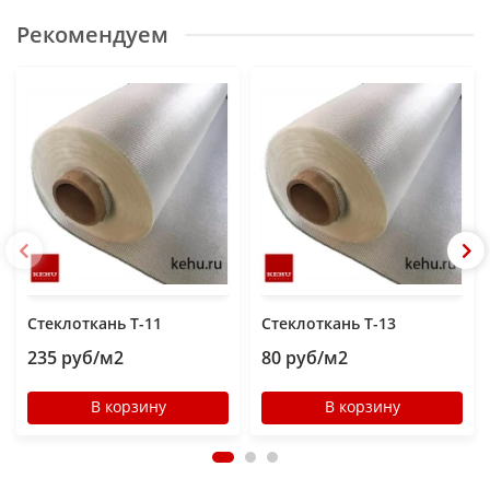
изготавливаются из специального стекла, содержащего
алюминий, бор и силикаты.
Рекомендуем
Конструкционные стеклоткани применяются для
теплоизоляции трубопроводов, нагревательных аппаратов
(котлов, печей и пр.), а в сочетании с эпоксидными или
полиэфирными смолами для изготовления композиционных
высокопрочных материалов.
Марки
конструкционных стеклотканей
Стеклоткань Т-10;
Стеклоткань Т-11 ГОСТ;
Стеклоткань Т-23;
Стеклоткань Т-11;
Стеклоткань Т-13.
Стеклоткань Т-11
Стеклоткань Т-13
Конструкционные стеклоткани используется для
235 руб/м2
80 руб/м2
изготовления стеклопластиков, в строительстве цистерн для
химически агрессивных сред, при утеплении трубопроводов
В корзину
В корзину
в качестве покровного слоя для теплоизоляции, а также во
многих других отраслях строительства, промышленности и
сельского хозяйства.
Свойства конструкционных