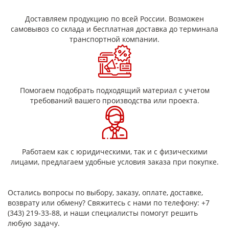
изоляции, защиты и маркировки проводов и
соединительных узлов.
Доставляем продукцию по всей России. Возможен
Термоусадочные трубки с клеевым слоем.
самовывоз со склада и бесплатная доставка до терминала
Специальный клей плавится при нагревании,
транспортной компании.
обеспечивая герметичное соединение и защиту от
влаги клемм, не обладает подавлением горения.
Трубки с усиленной стенкой. Они имеют усиленную
структуру, что делает их подходящими для
применения в условиях повышенной нагрузки или
Помогаем подобрать подходящий материал с учетом
агрессивной среды.
требований вашего производства или проекта.
Каждый тип термоусадочных трубок предназначен для
разных условий эксплуатации и зависит от конкретных целей
Преимущества термоусадочных трубок
Простота монтажа: благодаря способности
Работаем как с юридическими, так и с физическими
термоусадочных трубок усаживаться под
лицами, предлагаем удобные условия заказа при покупке.
воздействием тепла, их легко устанавливать на
кабельные соединения.
Надежные изолирующие свойства, даже силовых
Остались вопросы по выбору, заказу, оплате, доставке,
промышленных приборов.
возврату или обмену? Свяжитесь с нами по телефону: +7
Широкий диапазон применения: они подходят для
(343) 219-33-88, и наши специалисты помогут решить
использования как в бытовых условиях, так и при
любую задачу.
профессиональном монтаже электрооборудования.