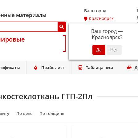
Ваш город
онные материалы
Красноярск
Ваш город —
Красноярск
?
мировые
тификаты
Прайс-лист
Таблица веса
Д
нкостеклоткань ГТП-2Пл
авиту
По цене
По толщине