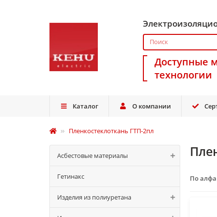
Электроизоляци
Доступные 
технологии
Каталог
О компании
Сер
Пленкостеклоткань ГТП-2пл
Пле
Асбестовые материалы
Гетинакс
По алф
Изделия из полиуретана