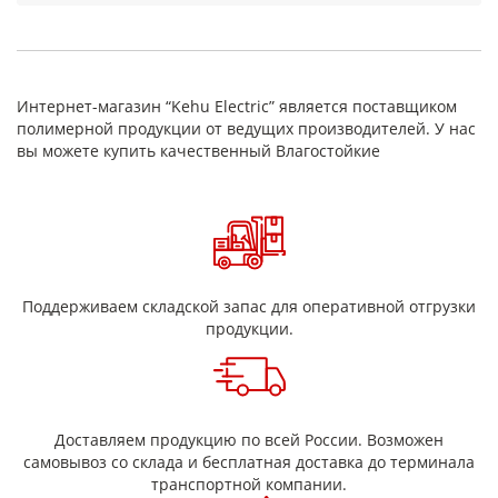
заготовками; возможны раскрой и изготовление по размеру/
чертежу.
Преимущества
высокая электрическая прочность и надежная
Интернет-магазин “Kehu Electric” является поставщиком
изоляция
полимерной продукции от ведущих производителей. У нас
теплостойкость и стабильность параметров при
вы можете купить качественный Влагостойкие
нагреве
прочность в узлах с нагрузками и вибрацией
удобство обработки и точная подгонка размеров
поставка листами/заготовками, раскрой под заказ
Применение
коллекторы электродвигателей и генераторов
Поддерживаем складской запас для оперативной отгрузки
межламельные вставки, изоляционные прокладки и
продукции.
элементы коллекторного узла
ремонт и производство электрических машин
Доставляем продукцию по всей России. Возможен
самовывоз со склада и бесплатная доставка до терминала
транспортной компании.