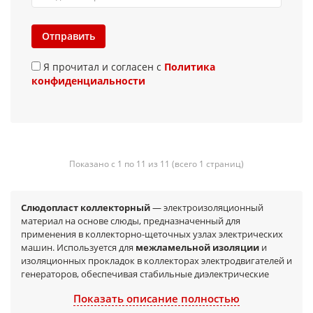
Отправить
Я прочитал и согласен с
Политика
конфиденциальности
Показано с 1 по 11 из 11 (всего 1 страниц)
Слюдопласт коллекторный
— электроизоляционный
материал на основе слюды, предназначенный для
применения в коллекторно-щеточных узлах электрических
машин. Используется для
межламельной изоляции
и
изоляционных прокладок в коллекторах электродвигателей и
генераторов, обеспечивая стабильные диэлектрические
свойства, теплостойкость и надежность при вибрациях и
Показать описание полностью
механических нагрузках. Поставляется листами и